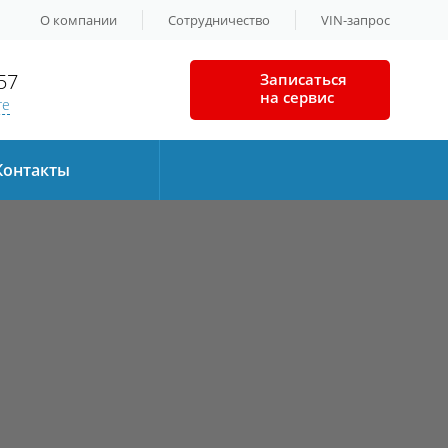
О компании
Сотрудничество
VIN-запрос
57
Записаться
на сервис
те
Контакты