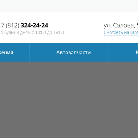
+7 (812)
324-24-24
ул. Салова, 
о будним дням
с 10:00 до 19:00
Смотреть на кар
жения
Автозапчаcти