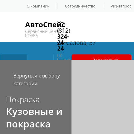
О компании
Сотрудничество
VIN-запрос
АвтоСпейс
+7
(812)
Сервисный центр
324-
KOREA
24-
ул. Салова, 57
24
Смотреть на карте
По
будним
Записаться
Сервис и
Спецпредложения
дням
с
на сервис
10:00
до
Вернуться к выбору
19:00
ремонт
категории
Покраска
Автозапчаcти
Контакты
Кузовные и
покраска