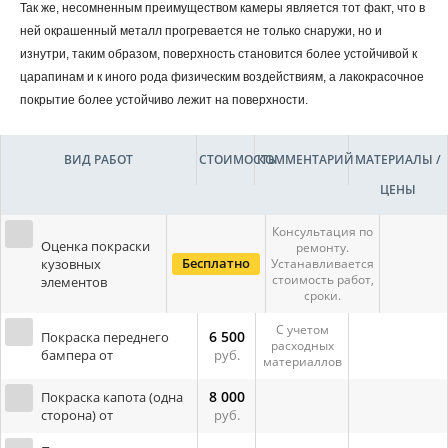
Так же, несомненным преимуществом камеры является тот факт, что в
ней окрашенный металл прогревается не только снаружи, но и
изнутри, таким образом, поверхность становится более устойчивой к
царапинам и к иного рода физическим воздействиям, а лакокрасочное
покрытие более устойчиво лежит на поверхности.
ВИД РАБОТ
СТОИМОСТЬ
КОММЕНТАРИЙ
МАТЕРИАЛЫ /
ЦЕНЫ
Консультация по
Оценка покраски
ремонту.
Бесплатно
кузовных
Устанавливается
стоимость работ,
элементов
сроки.
С учетом
6 500
Покраска переднего
расходных
бампера от
руб.
материаллов
8 000
Покраска капота (одна
сторона) от
руб.