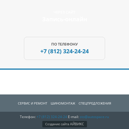
ЧЕРЕЗ САЙТ
Запись-онлайн
ПО ТЕЛЕФОНУ
+7 (812)
324-24-24
СЕРВИС И РЕМОНТ
ШИНОМОНТАЖ
СПЕЦПРЕДЛОЖЕНИЯ
Телефон:
+7 (812)
324-24-24
E-mail:
sto@autospace.ru
АВТОЗАПЧАCТИ
О КОМПАНИИ
КОНТАКТЫ
АЙВИКС
Создание сайта