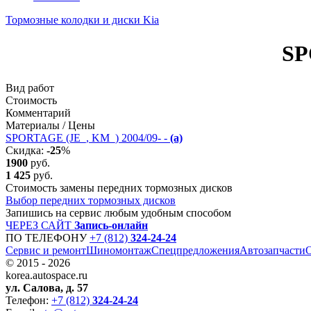
Тормозные колодки и диски Kia
SP
Вид работ
Стоимость
Комментарий
Материалы / Цены
SPORTAGE (JE_, KM_) 2004/09- -
(a)
Скидка:
-25
%
1900
руб.
1 425
руб.
Стоимость замены передних тормозных дисков
Выбор передних тормозных дисков
Запишись на сервис любым удобным способом
ЧЕРЕЗ САЙТ
Запись-онлайн
ПО ТЕЛЕФОНУ
+7 (812)
324-24-24
Сервис и ремонт
Шиномонтаж
Спецпредложения
Автозапчаcти
© 2015 - 2026
korea.autospace.ru
ул. Салова, д. 57
Телефон:
+7 (812)
324-24-24