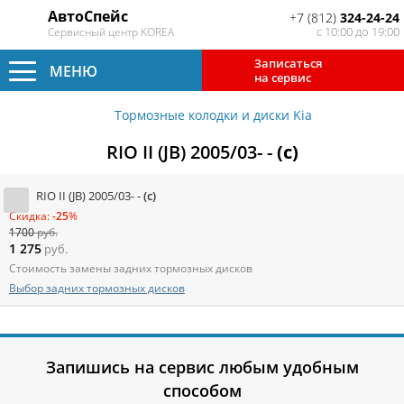
АвтоСпейс
+7 (812)
324-24-24
с 10:00 до 19:00
Сервисный центр KOREA
Записаться
МЕНЮ
на сервис
Тормозные колодки и диски Kia
RIO II (JB) 2005/03- -
(c)
RIO II (JB) 2005/03- -
(c)
Скидка:
-25
%
1700
руб.
1 275
руб.
Стоимость замены задних тормозных дисков
Выбор задних тормозных дисков
Запишись на сервис любым удобным
способом