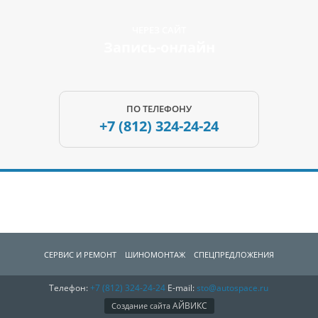
ЧЕРЕЗ САЙТ
Запись-онлайн
ПО ТЕЛЕФОНУ
+7 (812)
324-24-24
СЕРВИС И РЕМОНТ
ШИНОМОНТАЖ
СПЕЦПРЕДЛОЖЕНИЯ
Телефон:
+7 (812)
324-24-24
E-mail:
sto@autospace.ru
АВТОЗАПЧАCТИ
О КОМПАНИИ
КОНТАКТЫ
АЙВИКС
Создание сайта