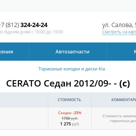
+7 (812)
324-24-24
ул. Салова, 
о будним дням
с 10:00 до 19:00
Смотреть на кар
жения
Автозапчаcти
Тормозные колодки и диски Kia
CERATO Седан 2012/09- -
(c)
СТОИМОСТЬ
КОММЕНТАР
Скидка:
-25
%
Стоимость замены
1700
руб.
тормозных ди
1 275
руб.