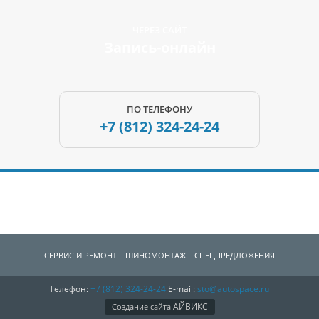
ЧЕРЕЗ САЙТ
Запись-онлайн
ПО ТЕЛЕФОНУ
+7 (812)
324-24-24
СЕРВИС И РЕМОНТ
ШИНОМОНТАЖ
СПЕЦПРЕДЛОЖЕНИЯ
Телефон:
+7 (812)
324-24-24
E-mail:
sto@autospace.ru
АВТОЗАПЧАCТИ
О КОМПАНИИ
КОНТАКТЫ
АЙВИКС
Создание сайта