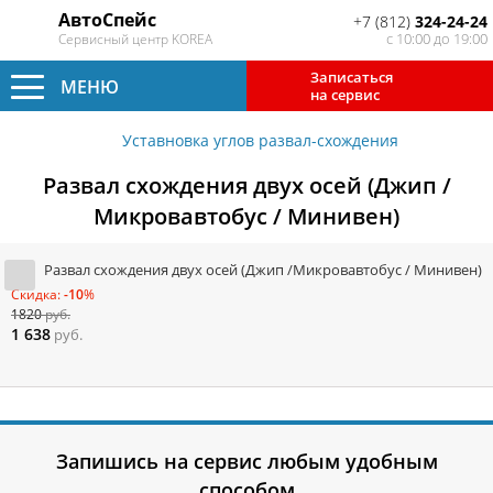
АвтоСпейс
+7 (812)
324-24-24
с 10:00 до 19:00
Сервисный центр KOREA
Записаться
МЕНЮ
на сервис
Уставновка углов развал-схождения
Развал схождения двух осей (Джип /
Микровавтобус / Минивен)
Развал схождения двух осей (Джип /Микровавтобус / Минивен)
Скидка:
-10
%
1820
руб.
1 638
руб.
Запишись на сервис любым удобным
способом