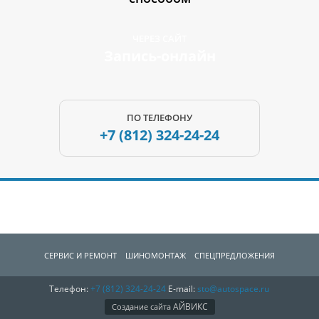
ЧЕРЕЗ САЙТ
Запись-онлайн
ПО ТЕЛЕФОНУ
+7 (812)
324-24-24
СЕРВИС И РЕМОНТ
ШИНОМОНТАЖ
СПЕЦПРЕДЛОЖЕНИЯ
Телефон:
+7 (812)
324-24-24
E-mail:
sto@autospace.ru
АВТОЗАПЧАCТИ
О КОМПАНИИ
КОНТАКТЫ
АЙВИКС
Создание сайта