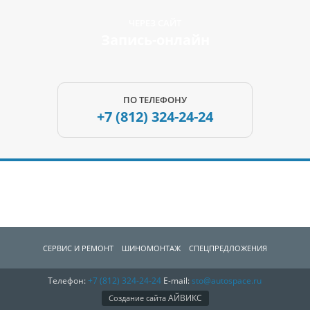
ЧЕРЕЗ САЙТ
Запись-онлайн
ПО ТЕЛЕФОНУ
+7 (812)
324-24-24
СЕРВИС И РЕМОНТ
ШИНОМОНТАЖ
СПЕЦПРЕДЛОЖЕНИЯ
Телефон:
+7 (812)
324-24-24
E-mail:
sto@autospace.ru
АВТОЗАПЧАCТИ
О КОМПАНИИ
КОНТАКТЫ
АЙВИКС
Создание сайта